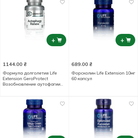
+
+
1144.00
₴
689.00
₴
Формула долголетия Life
Форсколин Life Extension 10мг
Extension GeroProtect
60 капсул
Возобновление аутофагии
30 капсул