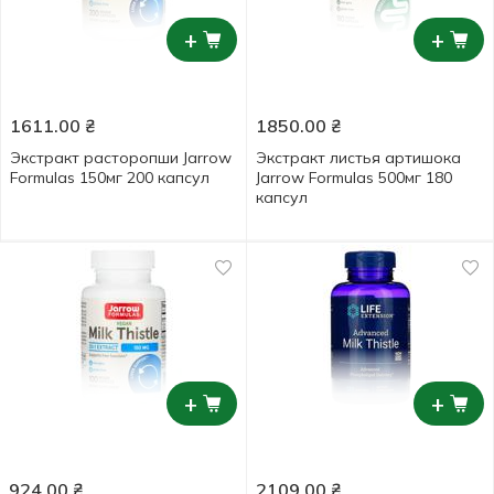
+
+
1611.00
₴
1850.00
₴
Экстракт расторопши Jarrow
Экстракт листья артишока
Formulas 150мг 200 капсул
Jarrow Formulas 500мг 180
капсул
+
+
924.00
₴
2109.00
₴