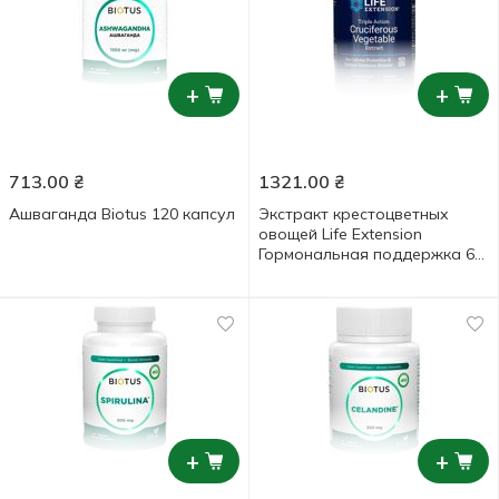
+
+
713.00
₴
1321.00
₴
Ашваганда Biotus 120 капсул
Экстракт крестоцветных
овощей Life Extension
Гормональная поддержка 60
капсул
+
+