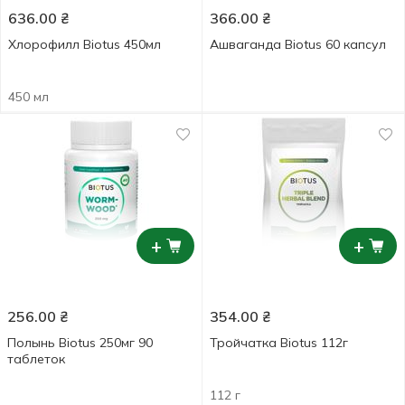
636.00
₴
366.00
₴
Хлорофилл Biotus 450мл
Ашваганда Biotus 60 капсул
450 мл
+
+
256.00
₴
354.00
₴
Полынь Biotus 250мг 90
Тройчатка Biotus 112г
таблеток
112 г