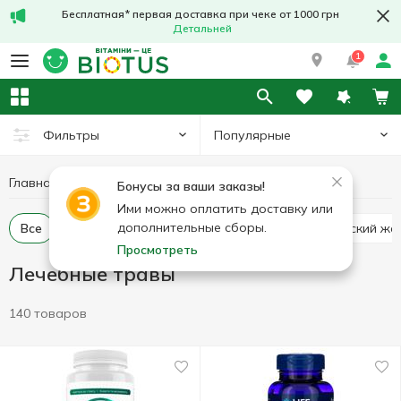
Бесплатная* первая доставка при чеке от 1000 грн
Детальней
1
Популярные
Фильтры
Главная
Лечебные травы
Лечебные грибы и травы
Бонусы за ваши заказы!
Ими можно оплатить доставку или
дополнительные сборы.
Все
Альфальфа люцерна
Ашваганда (индийский же
Просмотреть
Лечебные травы
140 товаров