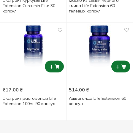
Экстракт куркумы Life
Масло из семян черного
Extension Curcumin Elite 30
тмина Life Extension 60
капсул
гелевых капсул
+
+
617.00
₴
514.00
₴
Экстракт расторопши Life
Ашваганда Life Extension 60
Extension 100мг 90 капсул
капсул