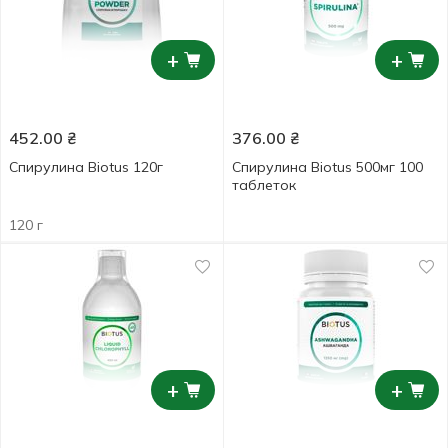
+
+
452.00
₴
376.00
₴
Спирулина Biotus 120г
Спирулина Biotus 500мг 100
таблеток
120 г
+
+