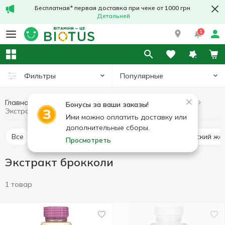
Бесплатная* первая доставка при чеке от 1000 грн
Детальней
1
Популярные
Фильтры
Главная
Лечебные травы
Лечебные грибы и травы
Бонусы за ваши заказы!
Экстракт брокколи
Ими можно оплатить доставку или
дополнительные сборы.
Все
Альфальфа люцерна
Ашваганда (индийский же
Просмотреть
Экстракт брокколи
1 товар