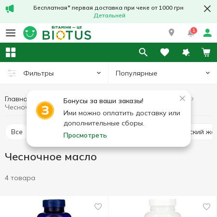
Бесплатная* первая доставка при чеке от 1000 грн
Детальней
1
Популярные
Фильтры
Главная
Лечебные травы
Лечебные грибы и травы
Бонусы за ваши заказы!
Чесночное масло
Ими можно оплатить доставку или
дополнительные сборы.
Все
Альфальфа люцерна
Ашваганда (индийский же
Просмотреть
Чесночное масло
4 товара