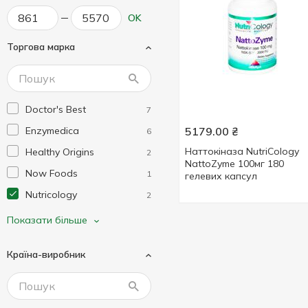
OK
Торгова марка
Doctor's Best
7
Enzymedica
5179.00
₴
6
Наттокіназа NutriCology
Healthy Origins
2
NattoZyme 100мг 180
Now Foods
1
гелевих капсул
Nutricology
2
Protocol for Life Balance
2
Показати більше
Країна-виробник