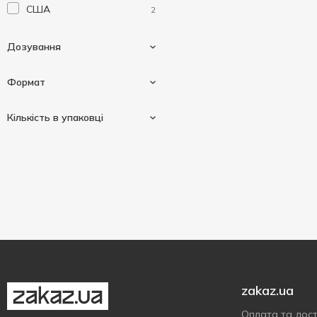
США
2
Дозування
Формат
100мг
2
Кількість в упаковці
Гелеві капсули
2
60 шт
1
180 шт
1
zakaz.ua
Оплата та дос