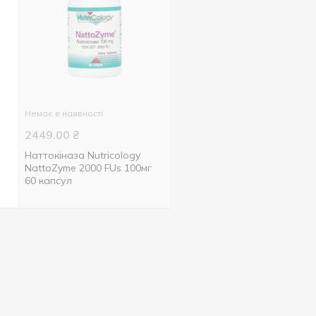
Немає в наявності
2449.00
₴
Наттокіназа Nutricology
NattoZyme 2000 FUs 100мг
60 капсул