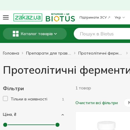
Підтримати ЗСУ
Укр
Каталог товарів
Головна
Препарати для травлення
Протеолітичні ферменти
Протеолітичні ферменти
Фільтри
1 товар
Тільки в наявності
1
Очистити всі фільтри
Ціна, ₴