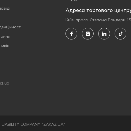
овіді
Адреса торгового центр
Київ, просп. Степана Бандери 1
денційності
вання
ників
az.ua
ED LIABILITY COMPANY "ZAKAZ.UA"