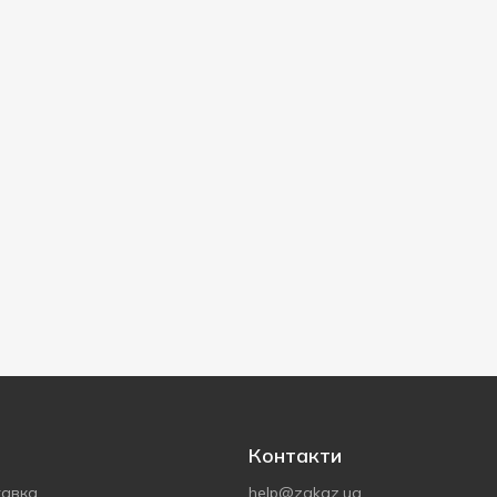
Контакти
тавка
help@zakaz.ua