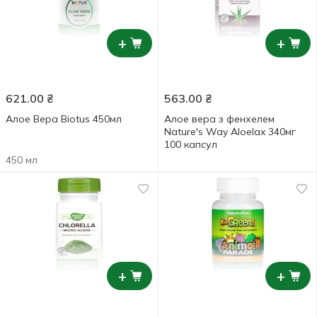
+
+
621.00
₴
563.00
₴
Алое Вера Biotus 450мл
Алое вера з фенхелем
Nature's Way Aloelax 340мг
100 капсул
450 мл
+
+