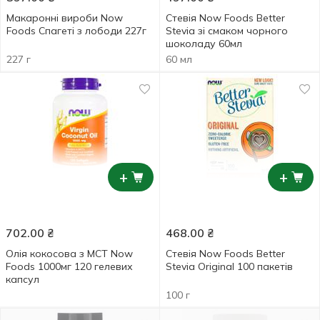
Макаронні вироби Now
Стевія Now Foods Better
Foods Спагеті з лободи 227г
Stevia зі смаком чорного
шоколаду 60мл
227 г
60 мл
+
+
702.00
₴
468.00
₴
Олія кокосова з MCT Now
Стевія Now Foods Better
Foods 1000мг 120 гелевих
Stevia Original 100 пакетів
капсул
100 г