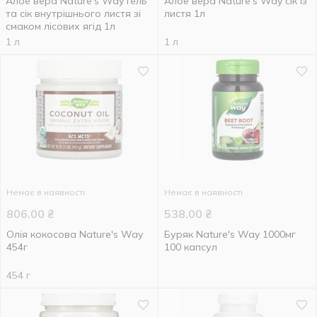
Алое вера Nature's Way Гель
Алое вера Nature's Way сік із
та сік внутрішнього листя зі
листя 1л
смаком лісових ягід 1л
1 л
1 л
Немає в наявності
Немає в наявності
806.00
₴
538.00
₴
Олія кокосова Nature's Way
Буряк Nature's Way 1000мг
454г
100 капсул
454 г