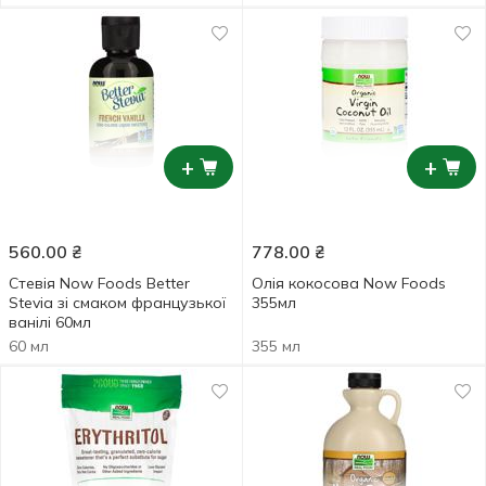
+
+
560.00
₴
778.00
₴
Стевія Now Foods Better
Олія кокосова Now Foods
Stevia зі смаком французької
355мл
ванілі 60мл
60 мл
355 мл