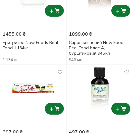
+
+
1455.00
₴
1899.00
₴
Еритритол Now Foods Real
Сироп кленовий Now Foods
Food 1,134кг
Real Food Клас A,
бурштиновий 946мл
1.134 кг
946 мл
+
+
397.00
₴
497.00
₴