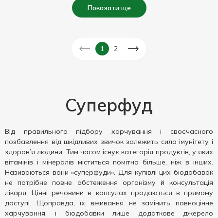
Показати ще
1
2
Суперфуд
Від правильного підбору харчування і своєчасного
позбавлення від шкідливих звичок залежить сила імунітету і
здоров’я людини. Тим часом існує категорія продуктів, у яких
вітамінів і мінералів міститься помітно більше, ніж в інших.
Називаються вони «суперфуди». Для купівлі цих біодобавок
не потрібне повне обстеження організму й консультація
лікаря. Цінні речовини в капсулах продаються в прямому
доступі. Щоправда, їх вживання не замінить повноцінне
харчування, і біодобавки лише додаткове джерело