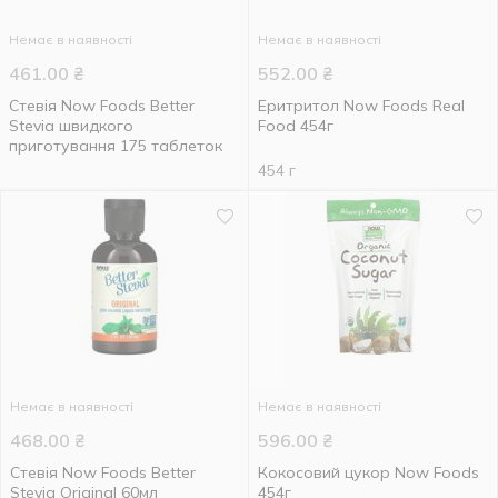
Немає в наявності
Немає в наявності
461.00
₴
552.00
₴
Стевія Now Foods Better
Еритритол Now Foods Real
Stevia швидкого
Food 454г
приготування 175 таблеток
454 г
Немає в наявності
Немає в наявності
468.00
₴
596.00
₴
Стевія Now Foods Better
Кокосовий цукор Now Foods
Stevia Original 60мл
454г