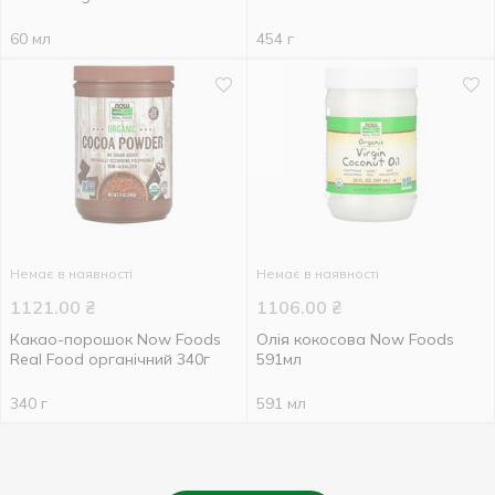
60 мл
454 г
Немає в наявності
Немає в наявності
1121.00
₴
1106.00
₴
Какао-порошок Now Foods
Олія кокосова Now Foods
Real Food органічний 340г
591мл
340 г
591 мл