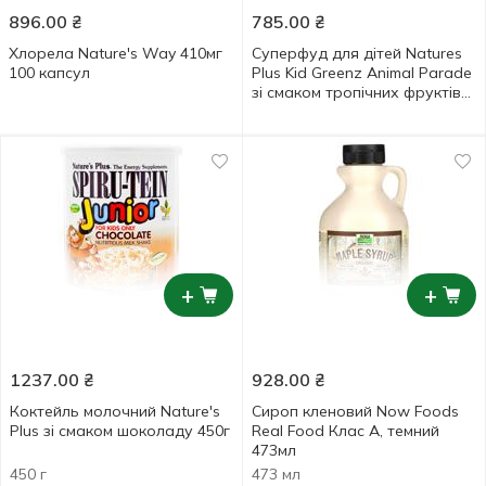
896.00
₴
785.00
₴
Хлорела Nature's Way 410мг
Суперфуд для дітей Natures
100 капсул
Plus Kid Greenz Animal Parade
зі смаком тропічних фруктів
90 жувальних таблеток
+
+
1237.00
₴
928.00
₴
Коктейль молочний Nature's
Сироп кленовий Now Foods
Plus зі смаком шоколаду 450г
Real Food Клас A, темний
473мл
450 г
473 мл