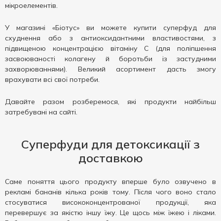
мікроелементів.
У магазині «Біотус» ви можете купити суперфуд для
схуднення або з антиоксидантними властивостями, з
підвищеною концентрацією вітаміну С (для поліпшення
засвоюваності колагену й боротьби із застудними
захворюваннями). Великий асортимент дасть змогу
врахувати всі свої потреби.
Давайте разом розберемося, які продукти найбільш
затребувані на сайті.
Суперфуди для детоксикації з
доставкою
Саме поняття цього продукту вперше було озвучено в
рекламі бананів кілька років тому. Після чого воно стало
стосуватися висококонцентрованої продукції, яка
перевершує за якістю іншу їжу. Це щось між їжею і ліками.