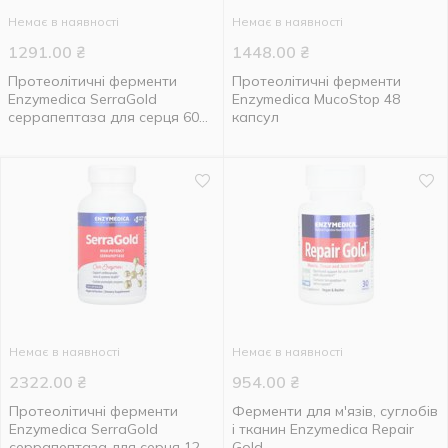
Немає в наявності
Немає в наявності
1291.00
₴
1448.00
₴
Протеолітичні ферменти
Протеолітичні ферменти
Enzymedica SerraGold
Enzymedica MucoStop 48
серрапептаза для серця 60
капсул
капсул
Немає в наявності
Немає в наявності
2322.00
₴
954.00
₴
Протеолітичні ферменти
Ферменти для м'язів, суглобів
Enzymedica SerraGold
і тканин Enzymedica Repair
серрапептаза для серця 120
Gold