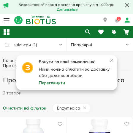
Безкоштовна* перша доставка при чеку від 1000 грн
Детальніше
1
Популярні
Фільтри
(1)
Головна
Препарати для травлення
Бонуси за ваші замовлення!
Протеолітичні ферменти Enzymedica
Протеолітичні ферменти
Ними можна сплатити за доставку
або додаткові збори.
Протеолітичні ферменти Enzymedica
Переглянути
2 товари
Enzymedica
Очистити всі фільтри