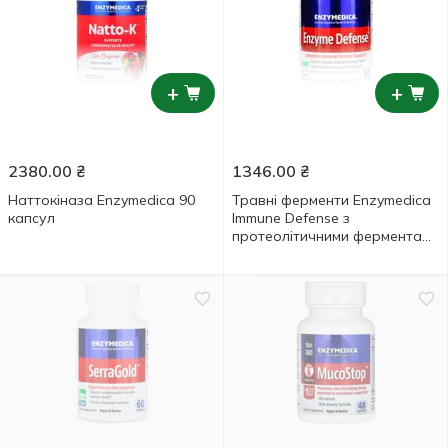
+
+
2380.00
₴
1346.00
₴
Наттокіназа Enzymedica 90
Травні ферменти Enzymedica
капсул
Immune Defense з
протеолітичними ферментами
60 капсул