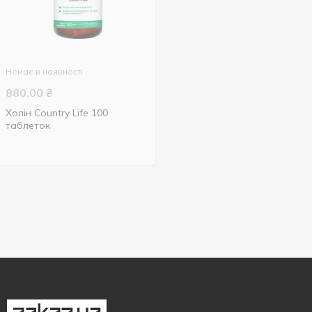
Немає в наявності
880.00
₴
Холін Country Life 100
таблеток