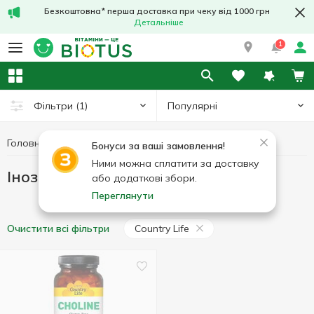
Безкоштовна* перша доставка при чеку від 1000 грн
Детальніше
1
Популярні
Фільтри
(1)
Головна
Вітаміни
Інозитол
Інозитол Country Life
Бонуси за ваші замовлення!
Ними можна сплатити за доставку
Інозитол Country Life
або додаткові збори.
Переглянути
Country Life
Очистити всі фільтри